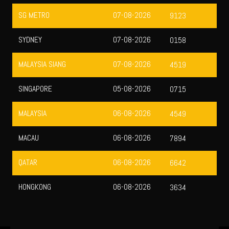
SG METRO
07-08-2026
9123
SYDNEY
07-08-2026
0158
MALAYSIA SIANG
07-08-2026
4519
SINGAPORE
05-08-2026
0715
MALAYSIA
06-08-2026
4549
MACAU
06-08-2026
7894
QATAR
06-08-2026
6642
HONGKONG
06-08-2026
3634