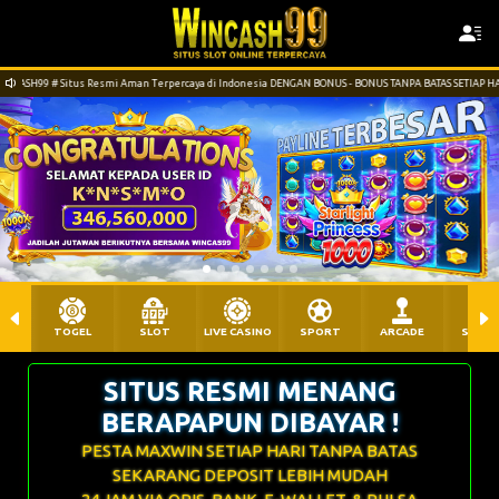
SH99 # Situs Resmi Aman Terpercaya di Indonesia DENGAN BONUS - BONUS TANPA BATAS SETIAP HARI.
TOGEL
SLOT
LIVE CASINO
SPORT
ARCADE
SABU
SITUS RESMI MENANG
BERAPAPUN DIBAYAR !
PESTA MAXWIN SETIAP HARI TANPA BATAS
SEKARANG DEPOSIT LEBIH MUDAH