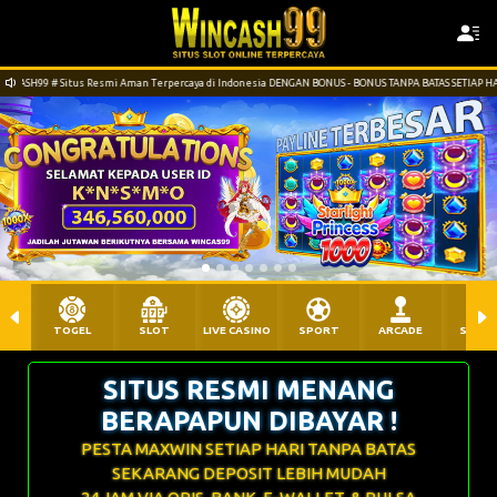
ASH99 # Situs Resmi Aman Terpercaya di Indonesia DENGAN BONUS - BONUS TANPA BATAS SETIAP HARI.
TOGEL
SLOT
LIVE CASINO
SPORT
ARCADE
SABU
SITUS RESMI MENANG
BERAPAPUN DIBAYAR !
PESTA MAXWIN SETIAP HARI TANPA BATAS
SEKARANG DEPOSIT LEBIH MUDAH