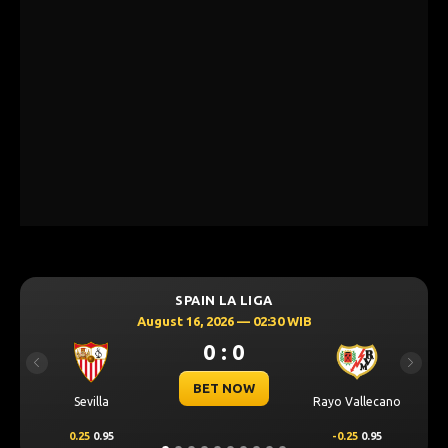
SPAIN LA LIGA
August 16, 2026 — 02:30 WIB
0 : 0
Previous
Next
BET NOW
Sevilla
Rayo Vallecano
0.25
0.95
-0.25
0.95