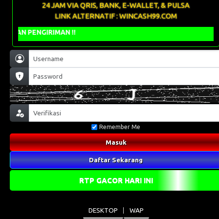
24 JAM VIA QRIS, BANK, E-WALLET, & PULSA
LINK ALTERNATIF : WINCASH99.COM
HAN PENGIRIMAN !!
Remember Me
Masuk
Daftar Sekarang
RTP GACOR HARI INI
DESKTOP
WAP