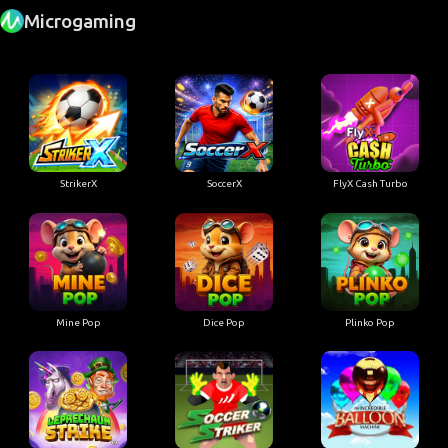
Microgaming
StrikerX
SoccerX
FlyX Cash Turbo
Mine Pop
Dice Pop
Plinko Pop