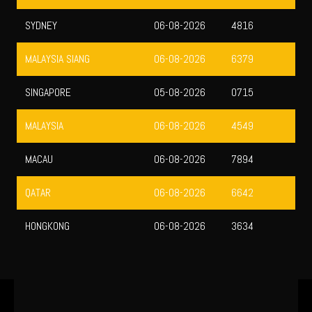
SYDNEY
06-08-2026
4816
MALAYSIA SIANG
06-08-2026
6379
SINGAPORE
05-08-2026
0715
MALAYSIA
06-08-2026
4549
MACAU
06-08-2026
7894
QATAR
06-08-2026
6642
HONGKONG
06-08-2026
3634