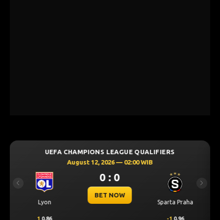
S LEAGUE QUALIFIERS
UEFA CHAMPIONS LEA
 2026 — 02:00 WIB
August 12, 2026 
0 : 0
0 : 
Previous
Next
ET NOW
BET N
Sparta Praha
SK Sturm Graz
-1
0.96
-0.5
0.95