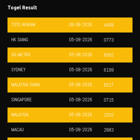
Togel Result
TOTO WUHAN
06-08-2026
4498
HK SIANG
05-08-2026
0773
SG METRO
05-08-2026
6892
SYDNEY
05-08-2026
6199
MALAYSIA SIANG
05-08-2026
6517
SINGAPORE
05-08-2026
0715
MALAYSIA
05-08-2026
1592
MACAU
05-08-2026
2883