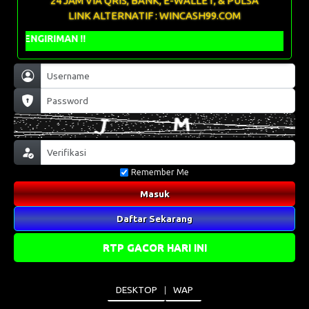
24 JAM VIA QRIS, BANK, E-WALLET, & PULSA
LINK ALTERNATIF : WINCASH99.COM
PENGIRIMAN !!
Remember Me
Masuk
Daftar Sekarang
RTP GACOR HARI INI
DESKTOP
WAP