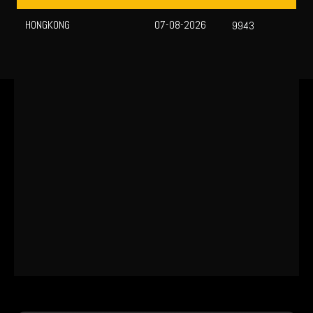
HONGKONG
07-08-2026
9943